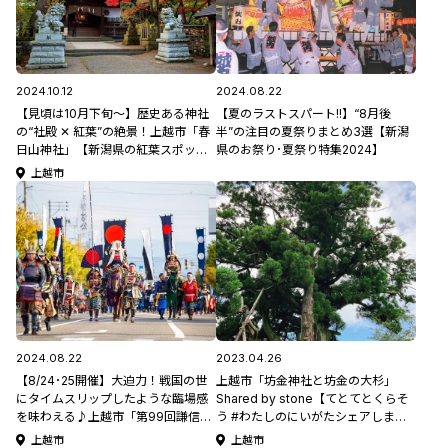
2024.10.12
2024.08.22
【見頃は10月下旬～】歴史ある神社
【夏のラストスパート!!】“8月後
の“社殿 ✕ 紅葉”の絶景！上越市「春
半”の注目の夏祭りまとめ3選【新潟
日山神社」【新潟県の紅葉スポット
県のお祭り･夏祭り特集2024】
特集2024】
上越市
2024.08.22
2023.04.26
【8/24･25開催】大迫力！戦国の世
上越市「坊金神社と坊金の大杉」
にタイムスリップしたような臨場感
Shared by stone【てとてとくらそ
を味わえる♪上越市「第99回謙信公
う #わたしのにいがたシェアしま
祭」【新潟県のお祭り･夏祭り特集
す】#42
上越市
上越市