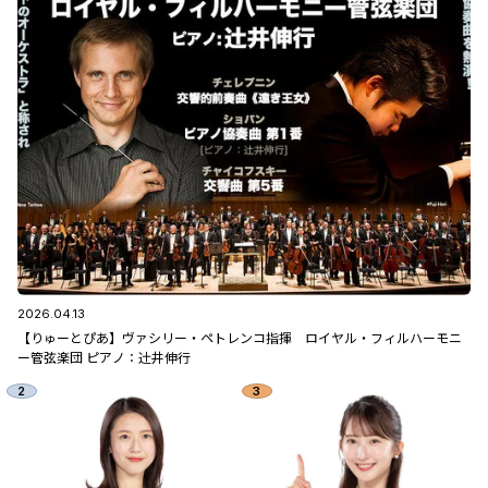
2026.04.13
【りゅーとぴあ】ヴァシリー・ペトレンコ指揮 ロイヤル・フィルハーモニ
ー管弦楽団 ピアノ：辻󠄀井伸行