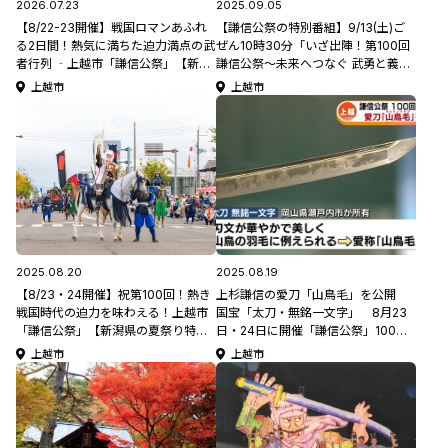
2026.07.23
2025.09.05
【8/22-23開催】戦国ロマンあふれ
【謙信公祭の特別番組】9/13(土)ご
る2日間！熱気に満ちた迫力満点の武
ぜん10時30分「いざ出陣！第100回
者行列 ‐上越市「謙信公祭」【新潟
謙信公祭〜未来へつなぐ 武勇と義の
県の夏祭り特集2026】
心～」
上越市
上越市
2025.08.20
2025.08.19
【8/23・24開催】祝第100回！熱き
上杉謙信の愛刀「山鳥毛」を公開
戦国時代の迫力を味わえる！上越市
国宝「太刀・無銘一文字」 8月23
「謙信公祭」【新潟県の夏祭り特集
日・24日に開催「謙信公祭」100回
2025】
記念 《新潟》
上越市
上越市