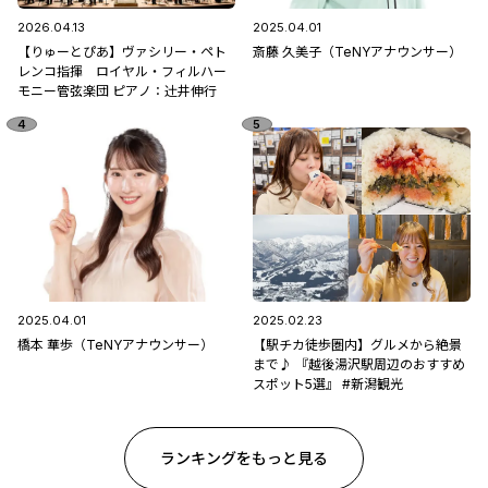
2026.04.13
2025.04.01
【りゅーとぴあ】ヴァシリー・ペト
斎藤 久美子（TeNYアナウンサー）
レンコ指揮 ロイヤル・フィルハー
モニー管弦楽団 ピアノ：辻󠄀井伸行
2025.04.01
2025.02.23
橋本 華歩（TeNYアナウンサー）
【駅チカ徒歩圏内】グルメから絶景
まで♪ 『越後湯沢駅周辺のおすすめ
スポット5選』 #新潟観光
ランキングをもっと見る