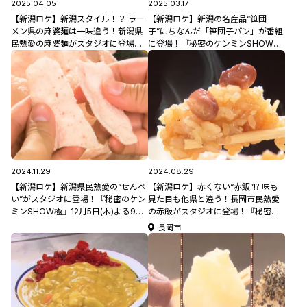
2025.04.05
2025.03.17
【新潟ロケ】新潟スタイル！？ ラー
【新潟ロケ】新潟の名産品“笹団
メン県の麻婆麺は一味違う！新潟県
子”にちなんだ「笹団子パン」が番組
民熱愛の麻婆麺がスタジオに登場！
に登場！『秘密のケンミンSHOW
「秘密のケンミンSHOW極」4月10
極』3月20日(木･祝)よる9時放送！
日(木)よる9時放送！
2024.11.29
2024.08.29
【新潟ロケ】新潟県民熱愛の“せんべ
【新潟ロケ】赤くない“赤飯”⁉ 味も
い”がスタジオに登場！『秘密のケン
見た目も他県と違う！長岡市民熱愛
ミンSHOW極』12月5日(木)よる9時
の赤飯がスタジオに登場！『秘密の
放送！
ケンミンSHOW極』9月5日(木)よる
長岡市
9時放送！