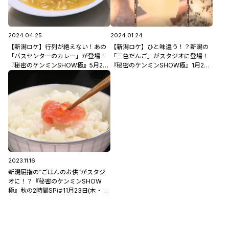
2024.04.25
2024.01.24
【新潟ロケ】行列が絶えない！あの
【新潟ロケ】ひと味違う！？新潟の
「バスセンターのカレー」が登場！
「三色だんご」がスタジオに登場！
『秘密のケンミンSHOW極』5月2日
『秘密のケンミンSHOW極』1月25
(木)よる9時放送！
日(木)よる9時放送！
2023.11.16
新潟屈指の“ごはんのお供”がスタジ
オに！？『秘密のケンミンSHOW
極』秋の2時間SPは11月23日(木・祝)
よる9時放送！