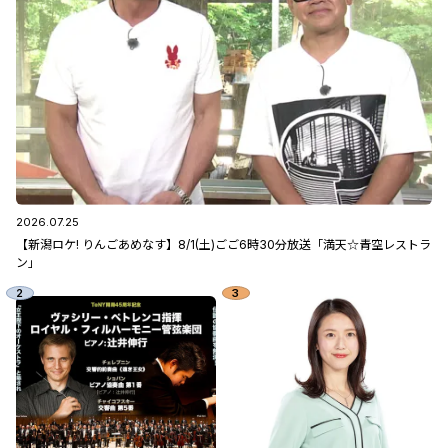
2026.07.25
【新潟ロケ! りんごあめなす】8/1(土)ごご6時30分放送「満天☆青空レストラ
ン」