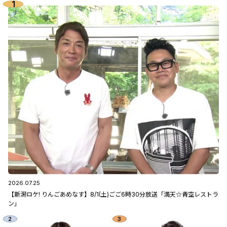
2026.07.25
【新潟ロケ! りんごあめなす】8/1(土)ごご6時30分放送「満天☆青空レストラ
ン」