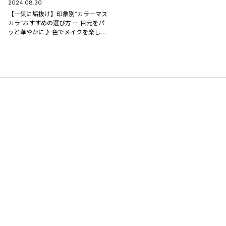
2024.08.30
【一気に垢抜け】印象別“カラーマス
カラ”おすすめの選び方 ー 目元をパ
ッと華やかに♪ 色でメイクを楽しも
う！ #堀綾香の美容コラム