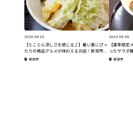
2026.06.02
2024.08.09
【とことん涼しさを感じる♪】暑い夏にぴっ
【夏季限定
たりの絶品グルメが味わえるお店！新潟市江
ったサラダ
南区「ひら麺と珈琲 Ojigo(オジゴ)」【新潟
南区「ひら麺と
新潟市
新潟市
のひんやりスポット・グルメ特集2026】