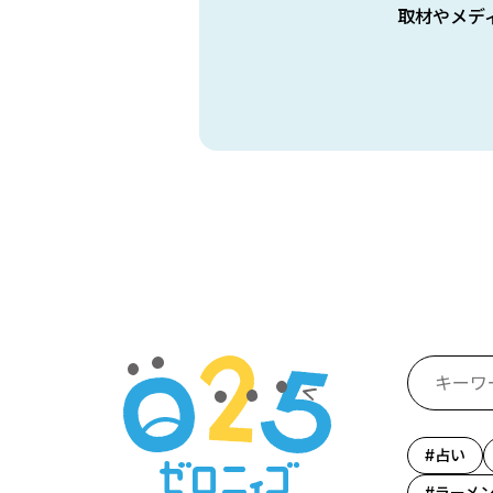
取材やメデ
占い
ラーメ