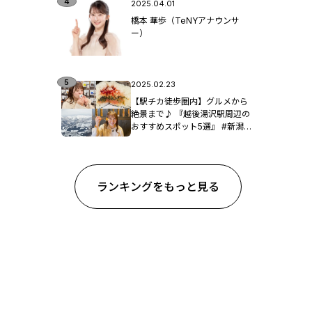
2025.04.01
橋本 華歩（TeNYアナウンサ
ー）
2025.02.23
【駅チカ徒歩圏内】グルメから
絶景まで♪ 『越後湯沢駅周辺の
おすすめスポット5選』 #新潟観
光
ランキングをもっと見る