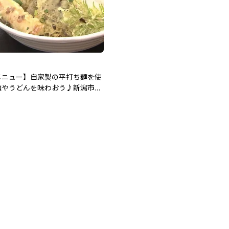
メニュー】自家製の平打ち麺を使
麺やうどんを味わおう♪新潟市江
珈琲 Ojigo(オジゴ)」