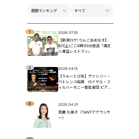
2026.07.25
【新潟ロケ! りんごあめなす】
8/1(土)ごご6時30分放送「満天
☆青空レストラン」
2026.04.13
【りゅーとぴあ】ヴァシリー・
ペトレンコ指揮 ロイヤル・フ
ィルハーモニー管弦楽団 ピア
ノ：辻󠄀井伸行
2025.04.01
斎藤 久美子（TeNYアナウンサ
ー）