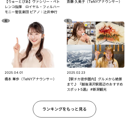
【りゅーとぴあ】ヴァシリー・ペト
斎藤 久美子（TeNYアナウンサー）
レンコ指揮 ロイヤル・フィルハー
モニー管弦楽団 ピアノ：辻󠄀井伸行
2025.04.01
2025.02.23
橋本 華歩（TeNYアナウンサー）
【駅チカ徒歩圏内】グルメから絶景
まで♪ 『越後湯沢駅周辺のおすすめ
スポット5選』 #新潟観光
ランキングをもっと見る