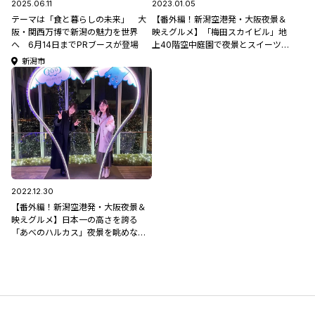
2025.06.11
2023.01.05
テーマは「食と暮らしの未来」 大
【番外編！新潟空港発・大阪夜景＆
阪・関西万博で新潟の魅力を世界
映えグルメ】「梅田スカイビル」地
へ 6月14日までPRブースが登場
上40階空中庭園で夜景とスイーツ
を！
新潟市
2022.12.30
【番外編！新潟空港発・大阪夜景＆
映えグルメ】日本一の高さを誇る
「あべのハルカス」夜景を眺めなが
らこたつでお鍋！？