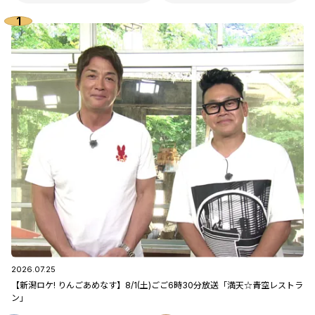
2026.07.25
【新潟ロケ! りんごあめなす】8/1(土)ごご6時30分放送「満天☆青空レストラ
ン」