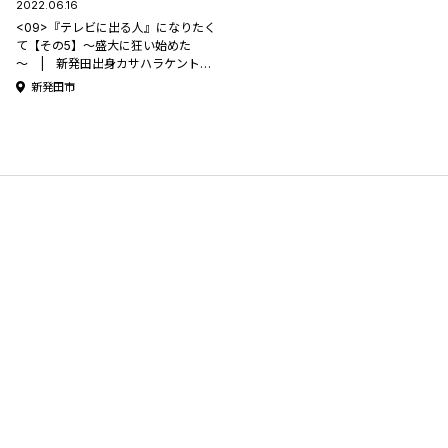
2022.06.16
<09>『テレビに出る人』になりたく
て【その5】～盛大に狂い始めた
～ | 新発田出身カサハラケントの
【コラムって何書けばいいんです
新発田市
か？】