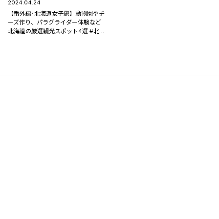
2024.04.24
【番外編･北海道女子旅】動物園やチ
ーズ作り、パラグライダー体験など
北海道の厳選観光スポット4選 #北海
道満喫旅