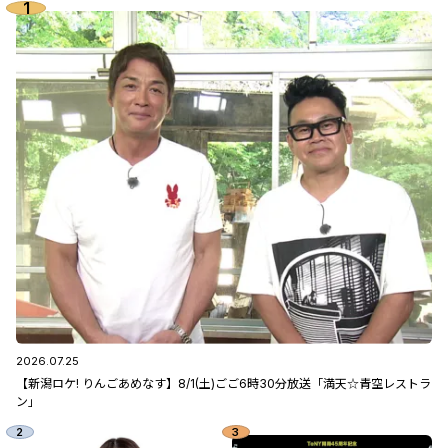
2026.07.25
【新潟ロケ! りんごあめなす】8/1(土)ごご6時30分放送「満天☆青空レストラ
ン」