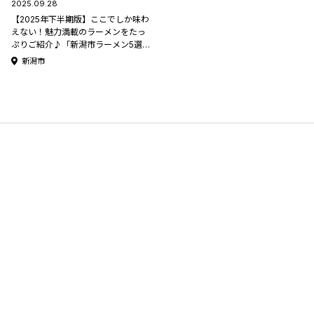
2025.09.28
【2025年下半期版】ここでしか味わ
えない！魅力満載のラーメンをたっ
ぷりご紹介♪「新潟市ラーメン5選」
【新潟ラーメン特集2025】
新潟市