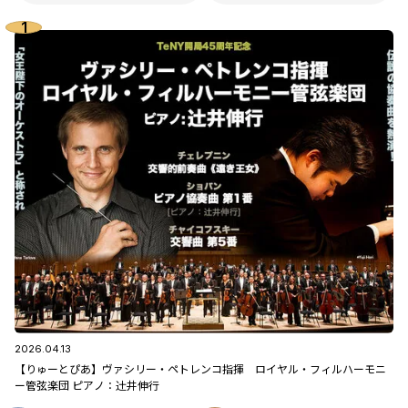
2026.04.13
【りゅーとぴあ】ヴァシリー・ペトレンコ指揮 ロイヤル・フィルハーモニ
ー管弦楽団 ピアノ：辻󠄀井伸行