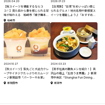
2026.04.20
2026.01.23
【桜スイーツを堪能するならコ
【台湾旅】“台湾”をめいっぱい感じ
コ！】見た目から春を感じられる甘
られるグルメ！地元名物や新感覚ス
味が味わえる 柏崎市「綾子舞本舗
イーツを堪能しよう♪「おすすめグ
タカハシ」と「米と餡 あやこや」
ルメスポット4選」
柏崎市
2024.10.27
2024.03.23
【秋スイーツ】梨丸ごと大迫力クレ
【若手社員の勝負メシを紹介！】具
ープやイチジクたっぷりのスムージ
沢山の極上「五目うま煮麺」♪ 新潟
ー♪新発田市「パーラーやお家」
市中央区「Shanghai Fun Dining楼
蘭(ろうらん)」/ イマキミ×025コラ
新発田市
新潟市
ボ企画