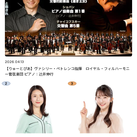
2026.04.13
【りゅーとぴあ】ヴァシリー・ペトレンコ指揮 ロイヤル・フィルハーモニ
ー管弦楽団 ピアノ：辻󠄀井伸行