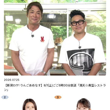
2026.07.25
【新潟ロケ! りんごあめなす】8/1(土)ごご6時30分放送「満天☆青空レストラ
ン」