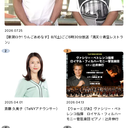
2026.07.25
【新潟ロケ! りんごあめなす】8/1(土)ごご6時30分放送「満天☆青空レストラ
ン」
2025.04.01
2026.04.13
斎藤 久美子（TeNYアナウンサー）
【りゅーとぴあ】ヴァシリー・ペト
レンコ指揮 ロイヤル・フィルハー
モニー管弦楽団 ピアノ：辻󠄀井伸行