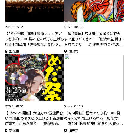
2025.08.12
2025.08.03
【8/14開催】加茂川縦断大ナイアガ
【8/11開催】鬼太鼓、盆踊りに花火
ラも♪約1,000発の花火が打ち上げら
まで盛りだくさん！「佐渡の盆 獅子
れる！加茂市「越後加茂川夏祭り 大
ヶ城まつり」【新潟県の祭り･花火大
花火大会」【新潟県の花火大会特集
会特集2025】
加茂市
佐渡市
2025】
2024.08.21
2024.08.10
【8/25･26開催】大迫力の“万燈押合
【8/14開催】屋台アリ♪約1,000発
い”で亀田の夏を盛り上げる！新潟市
の花火が打ち上げられる！加茂市
江南区「かめだ祭り」【新潟県の祭
「第39回越後加茂川夏祭り 大花火大
り･夏祭り特集2024】
会」【新潟県の花火大会特集2024】
新潟市
加茂市