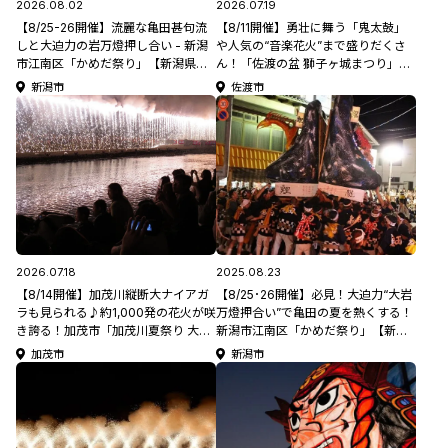
2026.08.02
2026.07.19
【8/25-26開催】流麗な亀田甚句流
【8/11開催】勇壮に舞う「鬼太鼓」
しと大迫力の岩万燈押し合い - 新潟
や人気の“音楽花火”まで盛りだくさ
市江南区「かめだ祭り」【新潟県の
ん！「佐渡の盆 獅子ヶ城まつり」
夏祭り特集2026】
【新潟県の祭り･花火大会特集
新潟市
佐渡市
2026】
2026.07.18
2025.08.23
【8/14開催】加茂川縦断大ナイアガ
【8/25･26開催】必見！大迫力“大岩
ラも見られる♪約1,000発の花火が咲
万燈押合い”で亀田の夏を熱くする！
き誇る！加茂市「加茂川夏祭り 大花
新潟市江南区「かめだ祭り」【新潟
火大会」【新潟県の花火大会特集
県の夏祭り特集2025】
加茂市
新潟市
2026】