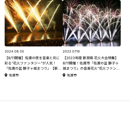
2024.08.05
2023.07.19
【8/11開催】佐渡の夜を音楽と共に
【2023年度 新潟県 花火大会特集】
彩る“花火ファンタジー”が人気！
8/11開催！佐渡市「佐渡の盆 獅子ヶ
「佐渡の盆 獅子ヶ城まつり」【新潟
城まつり」の音楽花火“花火ファンタ
県の祭り･花火大会特集2024】
ジー”！
佐渡市
佐渡市