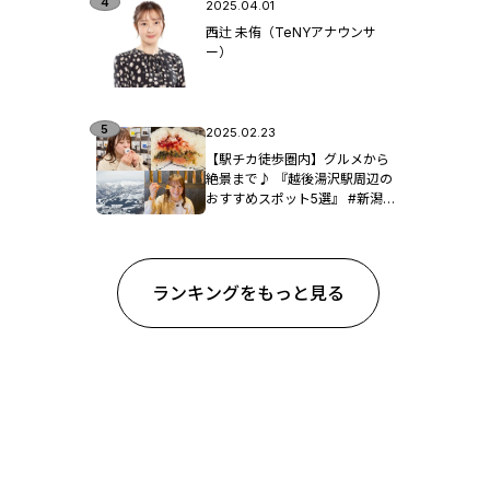
2025.04.01
西辻 未侑（TeNYアナウンサ
ー）
2025.02.23
【駅チカ徒歩圏内】グルメから
絶景まで♪ 『越後湯沢駅周辺の
おすすめスポット5選』 #新潟観
光
ランキングをもっと見る