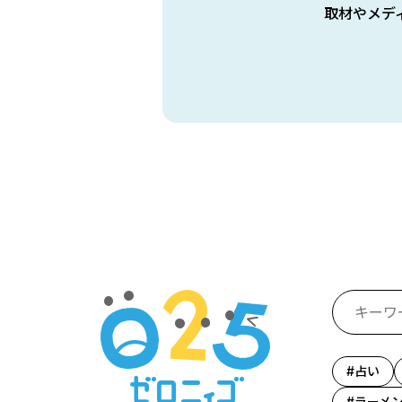
取材やメデ
占い
ラーメ