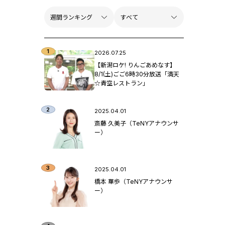
2026.07.25
【新潟ロケ! りんごあめなす】
8/1(土)ごご6時30分放送「満天
☆青空レストラン」
2025.04.01
斎藤 久美子（TeNYアナウンサ
ー）
2025.04.01
橋本 華歩（TeNYアナウンサ
ー）