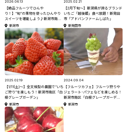
2026.06.13
2025.02.21
【絶品フルーツでひんや
【2月下旬～】新潟県が誇るブランド
り！】“旬”の果物を使ったひんやり
いちご「越後姫」食べ放題！新発田
スイーツを堪能しよう♪新潟市南区
市「アドバンファームしばた」
「白根グレープガーデン」【新潟の
新潟市
新発田市
ひんやりスポット・グルメ特集
2026】
2025.02.19
2024.09.04
【1/11(土)～】全天候型の農園で“いち
【フルーツカフェ】フルーツ狩りや
ご狩り”を楽しもう！新潟市南区「白
ジェラート･パフェなどを楽しめる！
根グレープガーデン」
新潟市南区「白根グレープガーデ
ン」
新潟市
新潟市