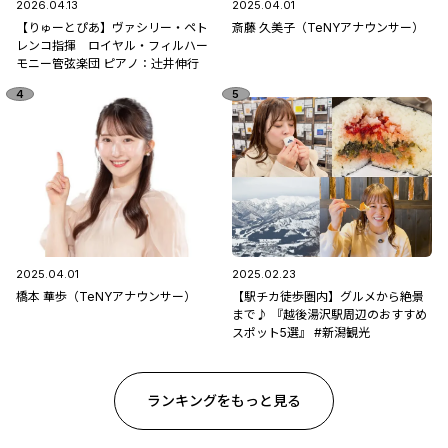
2026.04.13
2025.04.01
【りゅーとぴあ】ヴァシリー・ペト
斎藤 久美子（TeNYアナウンサー）
レンコ指揮 ロイヤル・フィルハー
モニー管弦楽団 ピアノ：辻󠄀井伸行
2025.04.01
2025.02.23
橋本 華歩（TeNYアナウンサー）
【駅チカ徒歩圏内】グルメから絶景
まで♪ 『越後湯沢駅周辺のおすすめ
スポット5選』 #新潟観光
ランキングをもっと見る