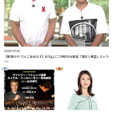
2026.07.25
【新潟ロケ! りんごあめなす】8/1(土)ごご6時30分放送「満天☆青空レストラ
ン」