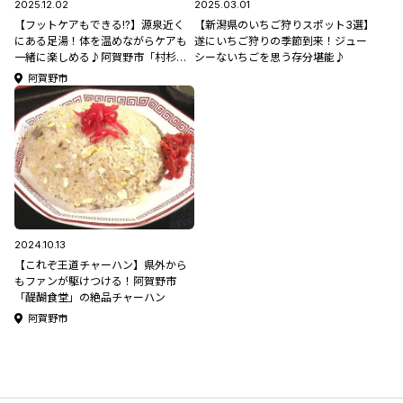
2025.12.02
2025.03.01
【フットケアもできる!?】源泉近く
【新潟県のいちご狩りスポット3選】
にある足湯！体を温めながらケアも
遂にいちご狩りの季節到来！ジュー
一緒に楽しめる♪阿賀野市「村杉温
シーないちごを思う存分堪能♪
泉 薬師の足湯」【新潟県日帰り温泉
阿賀野市
特集】
2024.10.13
【これぞ王道チャーハン】県外から
もファンが駆けつける！阿賀野市
「醍醐食堂」の絶品チャーハン
阿賀野市