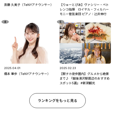
斎藤 久美子（TeNYアナウンサー）
【りゅーとぴあ】ヴァシリー・ペト
レンコ指揮 ロイヤル・フィルハー
モニー管弦楽団 ピアノ：辻󠄀井伸行
2025.04.01
2025.02.23
橋本 華歩（TeNYアナウンサー）
【駅チカ徒歩圏内】グルメから絶景
まで♪ 『越後湯沢駅周辺のおすすめ
スポット5選』 #新潟観光
ランキングをもっと見る