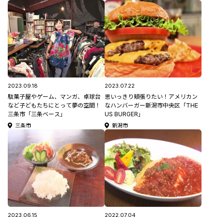
ェス
2023.09.18
2023.07.22
駄菓子屋やゲーム、マンガ、卓球台
思いっきり頬張りたい！アメリカン
など子どもたちにとって夢の空間！
なハンバーガー新潟市中央区「THE
三条市「三条ベース」
US BURGER」
三条市
新潟市
2023.06.15
2022.07.04