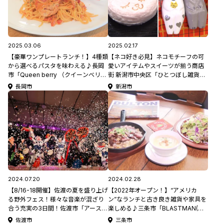
2025.03.06
2025.02.17
【豪華ワンプレートランチ！】4種類
【ネコ好き必見】ネコモチーフの可
から選べるパスタを味わえる♪長岡
愛いアイテムやスイーツが揃う商店
市「Queen berry （クイーンベリ
街 新潟市中央区「ひとつぼし雑貨
ー）」
店」/「Ruruck Kitchen」【オジ旅】
長岡市
新潟市
2024.07.20
2024.02.28
【8/16-18開催】佐渡の夏を盛り上げ
【2022年オープン！】“アメリカ
る野外フェス！様々な音楽が混ざり
ン”なランチと古き良き雑貨や家具を
合う充実の3日間！佐渡市「アース･
楽しめる♪三条市「BLASTMAN(ブ
セレブレーション 2024」＃鼓童 #フ
ラストマン)」
佐渡市
三条市