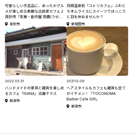
可愛らしい手芸品に、あったかグル
月岡温泉街「コトリカフェ」ふわと
メが楽しめる素敵な古民家カフェ♪
ろオムライスにスイーツでほっこり
見附市「茶房・創作屋 雨霽(うせ
と羽を休めませんか？
い)」
見附市
新発田市
2022.03.31
2021.12.09
ハンドメイドの家具と雑貨を楽しめ
ヘアスタイルもカフェも雑貨も全て
るカフェ「ISANA」沼垂テラス
がイケメン！「TOCONOMA
Barber Cafe Gift」
新潟市
新潟市