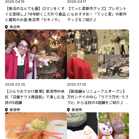
2026.04.19
2026.04.17
【魚沼のなんでも屋】ロマンをくす
【てっと君新作グッズ】プレゼント
ぐる宝探し♪78年続くこだわり食品
にもおすすめ！「てっと君」の新作
と雑貨のお店 魚沼市「セキノヤ」
グッズをご紹介♪
魚沼市
2026.03.25
2025.07.25
【ぶらりおでかけ散策】新潟市中央
【新店舗＆リニューアルオープン】
区「沼垂テラス商店街」で楽しむ注
万代シテイの中心「ラブラ万代･ラブ
目の5店舗
ラ2」から注目の4店舗をご紹介♪ #
新潟県初出店
新潟市
新潟市