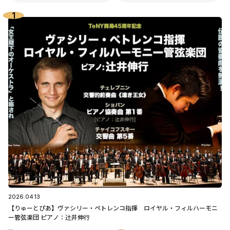
2026.04.13
【りゅーとぴあ】ヴァシリー・ペトレンコ指揮 ロイヤル・フィルハーモニ
ー管弦楽団 ピアノ：辻󠄀井伸行