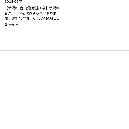
2024.02.17
【新潟の“音”を聴き逃すな】新潟の
音楽シーンを代表するバンドが集
結！3/9-10開催「CHECK MATE
2024」at 新潟LOTS
新潟市