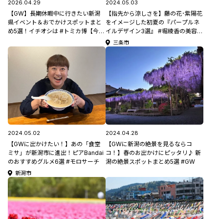
2026.04.29
2024.05.03
【GW】長期休暇中に行きたい新潟
【指先から涼しさを】藤の花･紫陽花
県イベント＆おでかけスポットまと
をイメージした初夏の『パープルネ
め5選！イチオシは #トミカ博【今週
イルデザイン3選』 #堀綾香の美容コ
末のおでかけ情報】
ラム
三条市
2024.05.02
2024.04.28
【GWに出かけたい！】あの「食堂
【GWに新潟の絶景を見るならコ
ミサ」が新潟市に進出！ピアBandai
コ！】春のお出かけにピッタリ♪ 新
のおすすめグルメ6選 #モロサーチ
潟の絶景スポットまとめ5選 #GW
新潟市