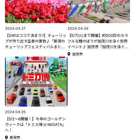
2024.04.27
2024.04.26
【GWはココで決まり‼】チューリッ
【5/7(火)まで開催】約500匹のカラ
プが作り出す圧巻の景色♪「新潟の
フルな鯉のぼりが加茂川を泳ぐ恒例
チューリップフェスティバルまとめ3
イベント♪ 加茂市「加茂川を泳ぐ鯉
選」＃GW
のぼり」 #GW
加茂市
2024.04.25
【5/2～6開催！】今年のゴールデン
ウィークは「トミカ博 in NIIGATA」
へ！
新潟市