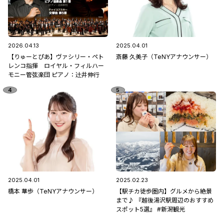
2026.04.13
2025.04.01
【りゅーとぴあ】ヴァシリー・ペト
斎藤 久美子（TeNYアナウンサー）
レンコ指揮 ロイヤル・フィルハー
モニー管弦楽団 ピアノ：辻󠄀井伸行
2025.04.01
2025.02.23
橋本 華歩（TeNYアナウンサー）
【駅チカ徒歩圏内】グルメから絶景
まで♪ 『越後湯沢駅周辺のおすすめ
スポット5選』 #新潟観光