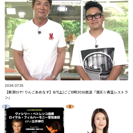
2026.07.25
【新潟ロケ! りんごあめなす】8/1(土)ごご6時30分放送「満天☆青空レストラ
ン」