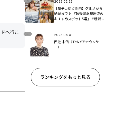
2025.02.23
【駅チカ徒歩圏内】グルメから
絶景まで♪ 『越後湯沢駅周辺の
おすすめスポット5選』 #新潟観
光
ルドへ行こ
2025.04.01
西辻 未侑（TeNYアナウンサ
ー）
ランキングをもっと見る