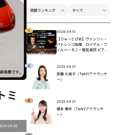
2026.04.13
【りゅーとぴあ】ヴァシリー・
ペトレンコ指揮 ロイヤル・フ
ィルハーモニー管弦楽団 ピア
ノ：辻󠄀井伸行
2025.04.01
斎藤 久美子（TeNYアナウンサ
ー）
トミ
2025.04.01
橋本 華歩（TeNYアナウンサ
ー）
024.04.25