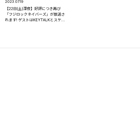
2023.07.19
【22日(土)深夜】好評につき再び
「フジロックネイバーズ」が放送さ
れます! ゲストはKEYTALKとスケボ
ーキングの皆さん