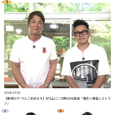
2026.07.25
【新潟ロケ! りんごあめなす】8/1(土)ごご6時30分放送「満天☆青空レストラ
ン」