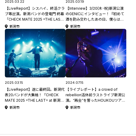
2025.03.22
2025.03.19
【LiveReport】シスハイ、終活クラ
【Interview】3/20(木･祝)新潟公演
ブ等出演。新潟バンドの登竜門 終幕
のGENICにインタビュー！『初めて
「CHECK MATE 2025 =THE LAST=
酒を酌み交わしたあの日、僕らは新
at 新潟LOTS《DAY2》」
潟にいた。』
新潟市
新潟市
2025.03.02
2025.03.15
2024.07.15
【LiveReport】遂に最終回。新潟代
【ライブレポート】a crowd of
表20バンドが大集結！「CHECK
rebellion活休前ラストライブ新潟公
MATE 2025 =THE LAST= at 新潟
演。“再会”を誓ったHOUKOUツアー
LOTS《DAY1》」2025.03.01
ファイナル at GOLDEN PIGS RED
新潟市
新潟市
STAGE 2024.06.23