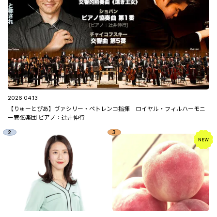
2026.04.13
【りゅーとぴあ】ヴァシリー・ペトレンコ指揮 ロイヤル・フィルハーモニ
ー管弦楽団 ピアノ：辻󠄀井伸行