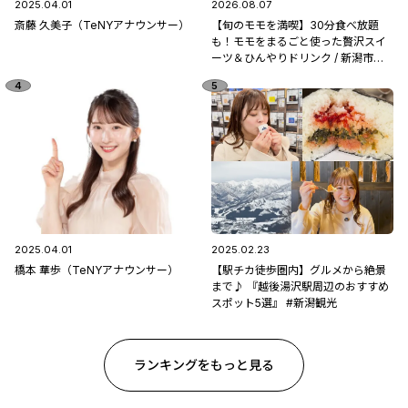
2025.04.01
2026.08.07
斎藤 久美子（TeNYアナウンサー）
【旬のモモを満喫】30分食べ放題
も！モモをまるごと使った贅沢スイ
ーツ＆ひんやりドリンク / 新潟市南
区「フルーツ童夢」
2025.04.01
2025.02.23
橋本 華歩（TeNYアナウンサー）
【駅チカ徒歩圏内】グルメから絶景
まで♪ 『越後湯沢駅周辺のおすすめ
スポット5選』 #新潟観光
ランキングをもっと見る