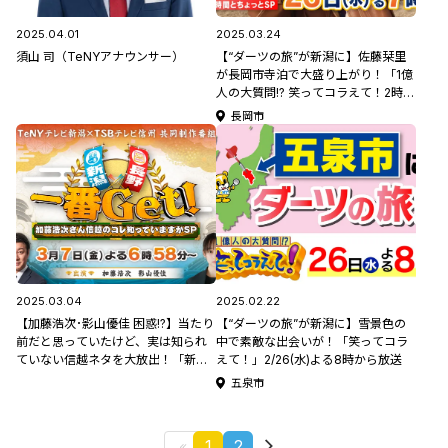
2025.04.01
2025.03.24
須山 司（TeNYアナウンサー）
【“ダーツの旅”が新潟に】佐藤栞里
が長岡市寺泊で大盛り上がり！「1億
人の大質問!? 笑ってコラえて！2時間
とちょっとSP」3/26(水)よる7時か
長岡市
ら放送
2025.03.04
2025.02.22
【加藤浩次･影山優佳 困惑!?】当たり
【“ダーツの旅”が新潟に】雪景色の
前だと思っていたけど、実は知られ
中で素敵な出会いが！「笑ってコラ
ていない信越ネタを大放出！「新潟×
えて！」2/26(水)よる8時から放送
長野 一番Get！加藤浩次さん信越の
五泉市
コレ知っていますかSP」3/7(金)よる
6時58分から放送
1
2