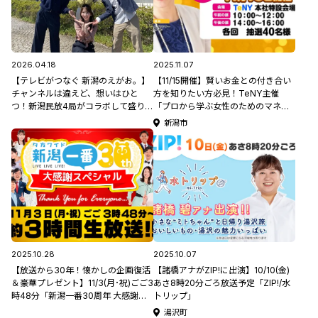
2026.04.18
2025.11.07
【テレビがつなぐ 新潟のえがお。】
【11/15開催】賢いお金との付き合い
チャンネルは違えど、想いはひと
方を知りたい方必見！TeNY主催
つ！新潟民放4局がコラボして盛り上
「プロから学ぶ女性のためのマネー
げます♪4月25日(土)と26日(日)に各
セミナー」
新潟市
局の情報番組に4局のアナウンサーが
出演！YouTubeで裏側も公開
2025.10.28
2025.10.07
【放送から30年！懐かしの企画復活
【諸橋アナがZIP!に出演】10/10(金)
＆豪華プレゼント】11/3(月･祝)ごご3
あさ8時20分ごろ放送予定「ZIP!/水
時48分「新潟一番30周年 大感謝ス
卜リップ」
ペシャル」
湯沢町