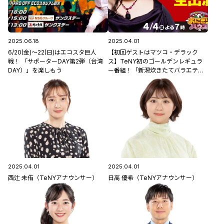
2025.06.18
2025.04.01
6/20(金)〜22(日)はエコスタ巨人
【初回ゲストはマツコ・デラック
戦！ 「サポーターDAY第2弾（台湾
ス】TeNY初のゴールデンレギュラ
DAY）」を楽しもう
ー番組！「新潟炊きたてバラエティ
ー おにぎりハウス」4/4(金)よる7時
から放送開始。
2025.04.01
2025.04.01
西辻 未侑（TeNYアナウンサー）
日高 優希（TeNYアナウンサー）