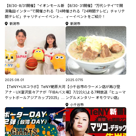
【8/30･8/31開催】“イオンモール新
【8/30･31開催】“万代シテイ”で開
潟亀田インター”で開催される「24時
催される「24時間テレビ」チャリテ
間テレビ」チャリティーイベントを
ィーイベントをご紹介！
ご紹介！
新潟市
新潟市
2025.08.01
2025.07.15
【TeNY×UXコラボ】TeNY蛯原大河
【小千谷市のラーメン店が再び登
アナ・UX富沢菜々アナが「FIBAバス
場】7/22(火)よる7時放送「ヒューマ
ケットボールアジアカップ2025」に
ングルメンタリー オモウマい店」
出場する日本代表を熱血応援！
小千谷市