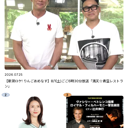
2026.07.25
【新潟ロケ! りんごあめなす】8/1(土)ごご6時30分放送「満天☆青空レストラ
ン」