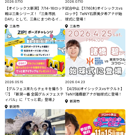
2026.07.10
2026.07.10
【オイシックス新潟】7/14-16ロッテ
試合中止【7/16(木)オイシックスvs
戦は三条シリーズ！「三条市民
ロッテ】TeNY石原美夕希アナが始
DAY」として、三条にまつわるイベ
球式に登場！
ント盛りだくさん #オイシックス新
三条市
三条市
潟アルビレックスBC コラム
2026.05.15
2026.04.23
【グルフェス来たらチェキを撮ろう
【4/25㈯オイシックスvsヤクルト】
♡】「新潟一番 全国グルメフェステ
TeNY諸橋碧アナが始球式に登場！
ィバル」に「てっと君」登場♪
新潟市
新潟市