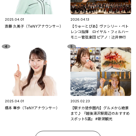
2025.04.01
2026.04.13
斎藤 久美子（TeNYアナウンサー）
【りゅーとぴあ】ヴァシリー・ペト
レンコ指揮 ロイヤル・フィルハー
モニー管弦楽団 ピアノ：辻󠄀井伸行
2025.04.01
2025.02.23
橋本 華歩（TeNYアナウンサー）
【駅チカ徒歩圏内】グルメから絶景
まで♪ 『越後湯沢駅周辺のおすすめ
スポット5選』 #新潟観光