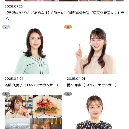
2026.07.25
【新潟ロケ! りんごあめなす】8/1(土)ごご6時30分放送「満天☆青空レストラ
ン」
2025.04.01
2025.04.01
斎藤 久美子（TeNYアナウンサー）
橋本 華歩（TeNYアナウンサー）