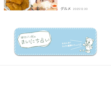
市中央区絶品ランチ5
グルメ
2025.12.30
選」