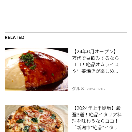
RELATED
【24年6月オープン】
万代で昼飲みするなら
ココ！絶品オムライス
や生姜焼きが楽しめる
♪新潟市中央区
「GALVESTON
グルメ
2024.07.02
CLUB(ガルベストン ク
ラブ)」
【2024年上半期版】厳
選3選！絶品イタリア料
理を味わうならココ！
「新潟市“絶品”イタリ