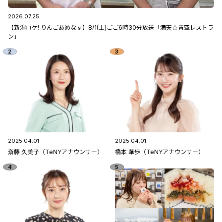
2026.07.25
【新潟ロケ! りんごあめなす】8/1(土)ごご6時30分放送「満天☆青空レストラ
ン」
2025.04.01
2025.04.01
斎藤 久美子（TeNYアナウンサー）
橋本 華歩（TeNYアナウンサー）