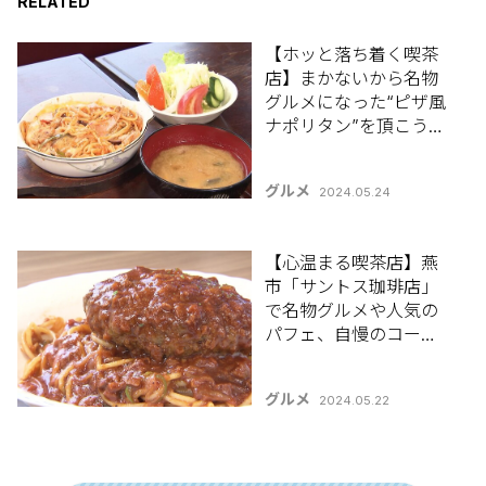
RELATED
【ホッと落ち着く喫茶
店】まかないから名物
グルメになった“ピザ風
ナポリタン”を頂こう♪
長岡市「コーヒー＆ス
ナック ぺぺ」
グルメ
2024.05.24
【心温まる喫茶店】燕
市「サントス珈琲店」
で名物グルメや人気の
パフェ、自慢のコーヒ
ーを堪能しよう♪
グルメ
2024.05.22