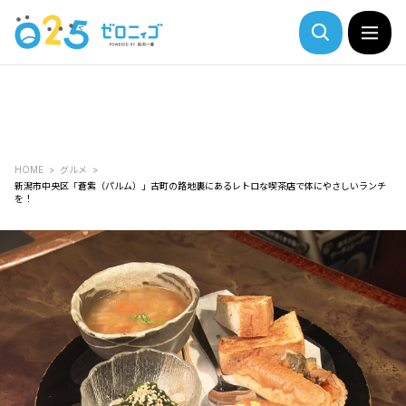
HOME
グルメ
新潟市中央区「蒼紫（パルム）」古町の路地裏にあるレトロな喫茶店で体にやさしいランチ
を！