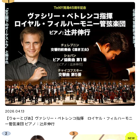
2026.04.13
【りゅーとぴあ】ヴァシリー・ペトレンコ指揮 ロイヤル・フィルハーモニ
ー管弦楽団 ピアノ：辻󠄀井伸行