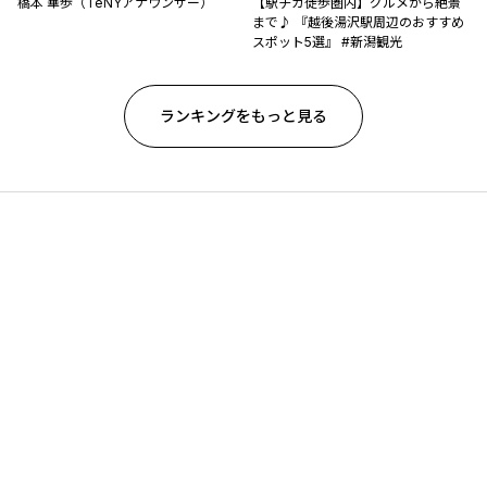
橋本 華歩（TeNYアナウンサー）
【駅チカ徒歩圏内】グルメから絶景
まで♪ 『越後湯沢駅周辺のおすすめ
スポット5選』 #新潟観光
ランキングをもっと見る