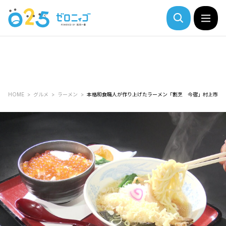
HOME
グルメ
ラーメン
本格和食職人が作り上げたラーメン「割烹 今宿」村上市