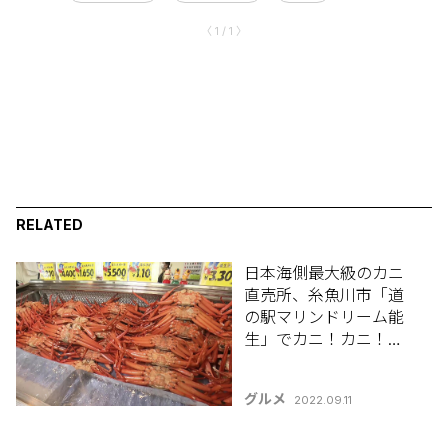
〈 1 / 1 〉
RELATED
日本海側最大級のカニ
直売所、糸魚川市「道
の駅マリンドリーム能
生」でカニ！カニ！カ
ニづくし！
グルメ
2022.09.11