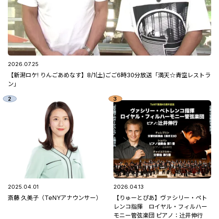
2026.07.25
【新潟ロケ! りんごあめなす】8/1(土)ごご6時30分放送「満天☆青空レストラ
ン」
2025.04.01
2026.04.13
斎藤 久美子（TeNYアナウンサー）
【りゅーとぴあ】ヴァシリー・ペト
レンコ指揮 ロイヤル・フィルハー
モニー管弦楽団 ピアノ：辻󠄀井伸行