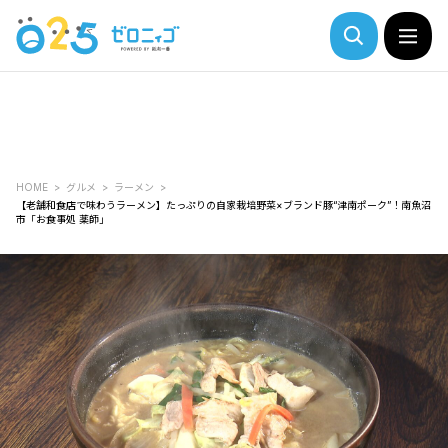
HOME
グルメ
ラーメン
【老舗和食店で味わうラーメン】たっぷりの自家栽培野菜×ブランド豚“津南ポーク”！南魚沼
市「お食事処 薬師」