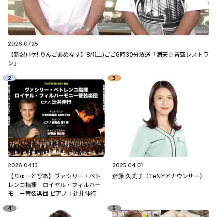
2026.07.25
【新潟ロケ! りんごあめなす】8/1(土)ごご6時30分放送「満天☆青空レストラ
ン」
2026.04.13
2025.04.01
【りゅーとぴあ】ヴァシリー・ペト
斎藤 久美子（TeNYアナウンサー）
レンコ指揮 ロイヤル・フィルハー
モニー管弦楽団 ピアノ：辻󠄀井伸行