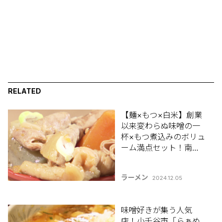
RELATED
【麺×もつ×白米】創業
以来変わらぬ味噌の一
杯×もつ煮込みのボリュ
ーム満点セット！南魚
沼市「どさん子塩沢17
号店」
ラーメン
2024.12.05
味噌好きが集う人気
店！小千谷市「らぁめ