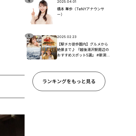
2025.04.01
橋本 華歩（TeNYアナウンサ
ー）
2025.02.23
【駅チカ徒歩圏内】グルメから
絶景まで♪ 『越後湯沢駅周辺の
おすすめスポット5選』 #新潟観
光
ランキングをもっと見る