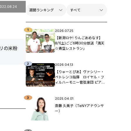
022.08.24
2026.07.25
【新潟ロケ! りんごあめなす】
8/1(土)ごご6時30分放送「満天
リの米粉
☆青空レストラン」
2026.04.13
【りゅーとぴあ】ヴァシリー・
ペトレンコ指揮 ロイヤル・フ
ィルハーモニー管弦楽団 ピア
ノ：辻󠄀井伸行
2025.04.01
斎藤 久美子（TeNYアナウンサ
ー）