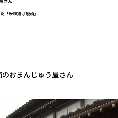
う屋さん
した「米粉揚げ饅頭」
老舗のおまんじゅう屋さん