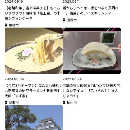
2024.09.16
2023.08.11
【老舗和菓子店で洋菓子を】もっち
親から子へと思い出をつなぐ長岡市
りフワフワ！柏崎市「最上屋」の米
「川西屋」のアイスキャンディー
粉シフォンケーキ
長岡市
柏崎市
2023.06.06
2022.08.24
【今年3月オープン】見た目も味わい
老舗の揚げ饅頭＆TikTokで話題の溶
も新感覚の納豆ラーメン！新潟市中
けないアイス！「乙（きのと）まん
央区「すず家」
じゅうや」
新潟市
胎内市