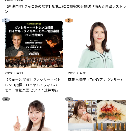
【新潟ロケ! りんごあめなす】8/1(土)ごご6時30分放送「満天☆青空レストラ
ン」
2026.04.13
2025.04.01
【りゅーとぴあ】ヴァシリー・ペト
斎藤 久美子（TeNYアナウンサー）
レンコ指揮 ロイヤル・フィルハー
モニー管弦楽団 ピアノ：辻󠄀井伸行