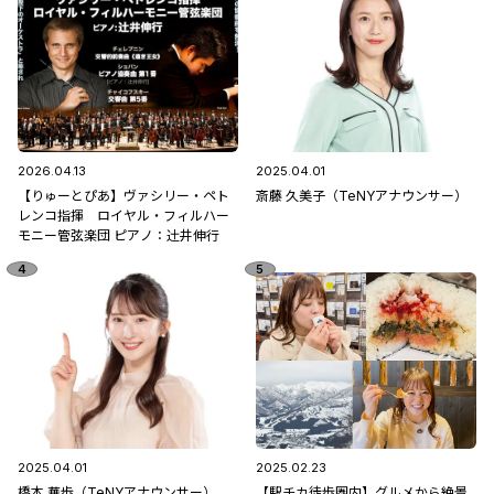
2026.04.13
2025.04.01
【りゅーとぴあ】ヴァシリー・ペト
斎藤 久美子（TeNYアナウンサー）
レンコ指揮 ロイヤル・フィルハー
モニー管弦楽団 ピアノ：辻󠄀井伸行
2025.04.01
2025.02.23
橋本 華歩（TeNYアナウンサー）
【駅チカ徒歩圏内】グルメから絶景