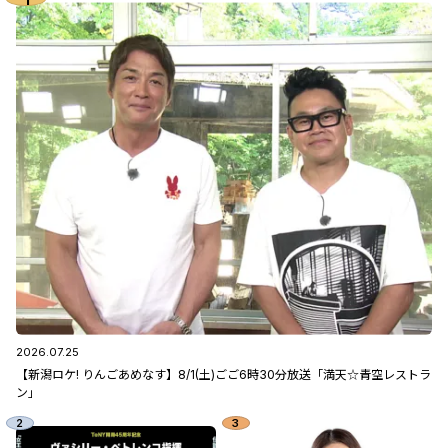
2026.07.25
【新潟ロケ! りんごあめなす】8/1(土)ごご6時30分放送「満天☆青空レストラ
ン」