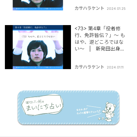
【コラムって何書けば
カサハラケント
2024.01.25
いいんですか？】
<73> 第4章「役者修
行、免許皆伝？」～ も
はや、逆どころではな
い～ | 新発田出身カ
サハラケントの 【コラ
ムって何書けばいいん
カサハラケント
2024.01.11
ですか？】