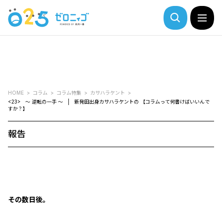
HOME
コラム
コラム特集
カサハラケント
<23> ～ 逆転の一手 ～ | 新発田出身カサハラケントの 【コラムって何書けばいいんで
すか？】
報告
その数日後。