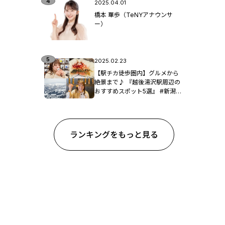
2025.04.01
橋本 華歩（TeNYアナウンサ
ー）
2025.02.23
【駅チカ徒歩圏内】グルメから
絶景まで♪ 『越後湯沢駅周辺の
おすすめスポット5選』 #新潟観
光
ランキングをもっと見る