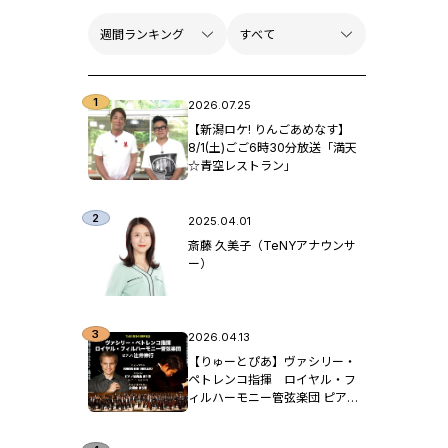
2026.07.25
【新潟ロケ! りんごあめなす】
8/1(土)ごご6時30分放送「満天
☆青空レストラン」
2025.04.01
斎藤 久美子（TeNYアナウンサ
ー）
2026.04.13
【りゅーとぴあ】ヴァシリー・
ペトレンコ指揮 ロイヤル・フ
ィルハーモニー管弦楽団 ピア
ノ：辻󠄀井伸行