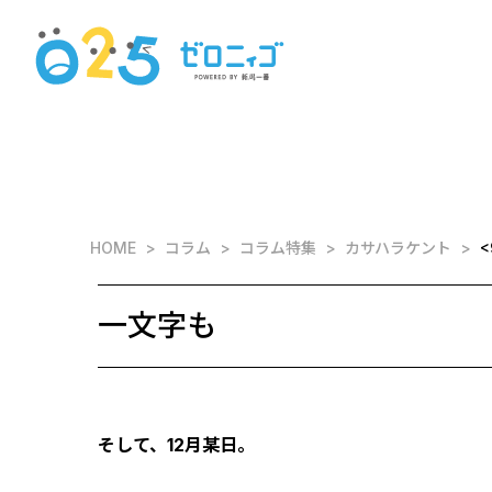
HOME
コラム
コラム特集
カサハラケント
一文字も
そして、12月某日。