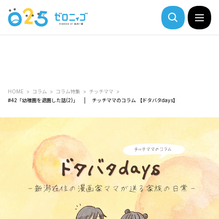
HOME
コラム
コラム特集
チッチママ
#42「幼稚園を退園した話(2)」 | チッチママのコラム 【ドタバタdays】