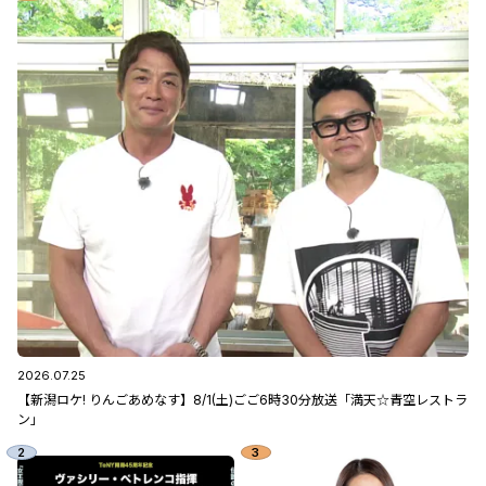
2026.07.25
【新潟ロケ! りんごあめなす】8/1(土)ごご6時30分放送「満天☆青空レストラ
ン」