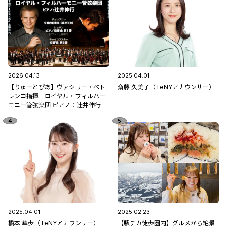
2026.04.13
2025.04.01
【りゅーとぴあ】ヴァシリー・ペト
斎藤 久美子（TeNYアナウンサー）
レンコ指揮 ロイヤル・フィルハー
モニー管弦楽団 ピアノ：辻󠄀井伸行
2025.04.01
2025.02.23
橋本 華歩（TeNYアナウンサー）
【駅チカ徒歩圏内】グルメから絶景