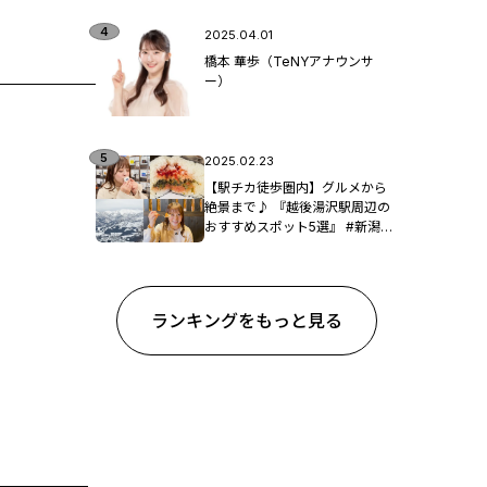
2025.04.01
橋本 華歩（TeNYアナウンサ
ー）
2025.02.23
【駅チカ徒歩圏内】グルメから
絶景まで♪ 『越後湯沢駅周辺の
おすすめスポット5選』 #新潟観
光
ランキングをもっと見る