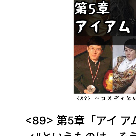
<89> 第5章「アイ 