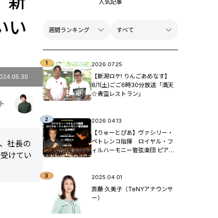
 新
人気記事
いい
2026.07.25
【新潟ロケ! りんごあめなす】
024.05.30
8/1(土)ごご6時30分放送「満天
☆青空レストラン」
ト
2026.04.13
【りゅーとぴあ】ヴァシリー・
ペトレンコ指揮 ロイヤル・フ
で、社長の
ィルハーモニー管弦楽団 ピア
ち受けてい
ノ：辻󠄀井伸行
2025.04.01
斎藤 久美子（TeNYアナウンサ
ー）