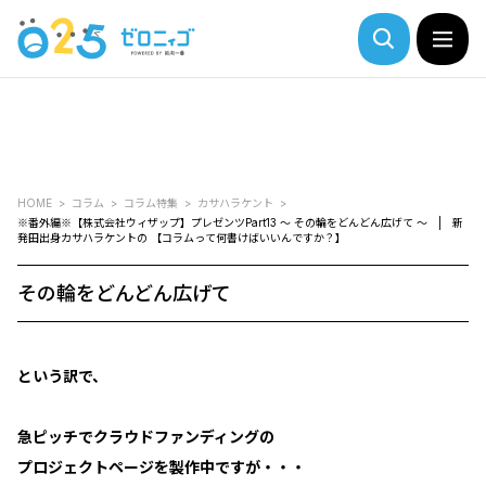
HOME
コラム
コラム特集
カサハラケント
※番外編※【株式会社ウィザップ】プレゼンツPart13 ～ その輪をどんどん広げて ～ | 新
発田出身カサハラケントの 【コラムって何書けばいいんですか？】
その輪をどんどん広げて
という訳で、
急ピッチでクラウドファンディングの
プロジェクトページを製作中ですが・・・