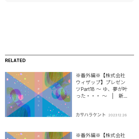
RELATED
※番外編※【株式会社
ウィザップ】プレゼン
ツPart18 ～ ゆ、夢が叶
った・・・ ～ | 新発
田出身カサハラケント
の 【コラムって何書け
カサハラケント
2023.12.26
ばいいんですか？】
※番外編※【株式会社