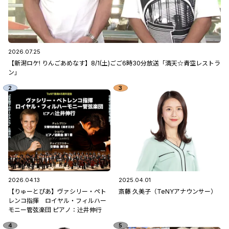
2026.07.25
【新潟ロケ! りんごあめなす】8/1(土)ごご6時30分放送「満天☆青空レストラ
ン」
2026.04.13
2025.04.01
【りゅーとぴあ】ヴァシリー・ペト
斎藤 久美子（TeNYアナウンサー）
レンコ指揮 ロイヤル・フィルハー
モニー管弦楽団 ピアノ：辻󠄀井伸行