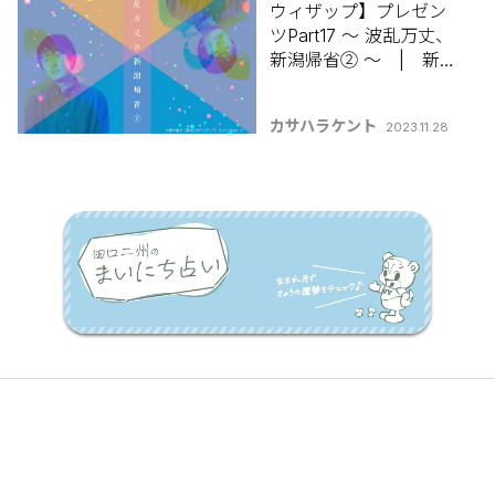
ウィザップ】プレゼン
ツPart17 ～ 波乱万丈、
新潟帰省② ～ | 新発
田出身カサハラケント
の 【コラムって何書け
カサハラケント
2023.11.28
ばいいんですか？】