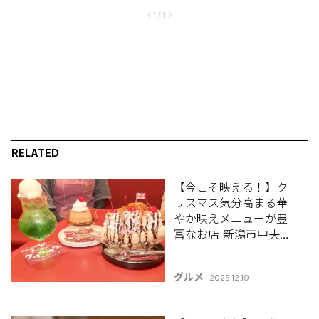
〈 1 / 1 〉
RELATED
【今こそ映える！】ク
リスマス気分高まる華
やか映えメニューが豊
富なお店 新潟市中央区
｢メリークリスマス｣
グルメ
2025.12.19