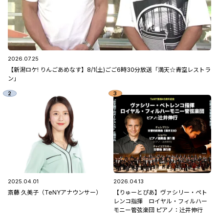
2026.07.25
【新潟ロケ! りんごあめなす】8/1(土)ごご6時30分放送「満天☆青空レストラ
ン」
2025.04.01
2026.04.13
斎藤 久美子（TeNYアナウンサー）
【りゅーとぴあ】ヴァシリー・ペト
レンコ指揮 ロイヤル・フィルハー
モニー管弦楽団 ピアノ：辻󠄀井伸行