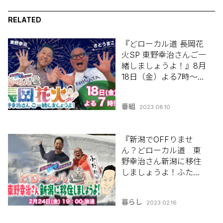
RELATED
『どローカル道 長岡花
火SP 東野幸治さんご一
緒しましょうよ！』8月
18日（金）よる7時〜放
送！
番組
2023.08.10
『新潟でOFFりませ
ん？どローカル道 東
野幸治さん新潟に移住
しましょうよ！ふたた
び』
暮らし
2023.02.16