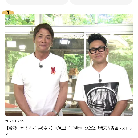
2026.07.25
【新潟ロケ! りんごあめなす】8/1(土)ごご6時30分放送「満天☆青空レストラ
ン」