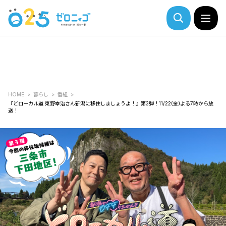
HOME
暮らし
番組
『どローカル道 東野幸治さん新潟に移住しましょうよ！』第3弾！11/22(金)よる7時から放
送！