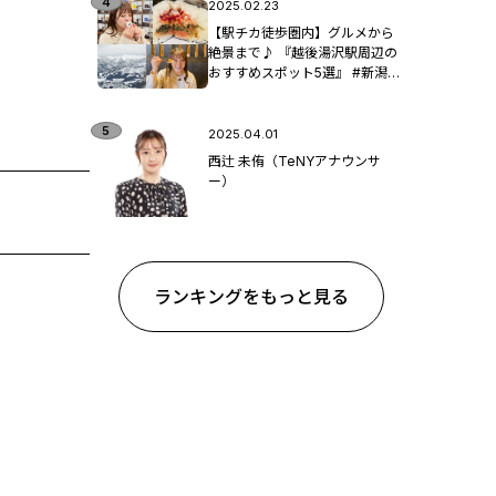
2025.02.23
【駅チカ徒歩圏内】グルメから
絶景まで♪ 『越後湯沢駅周辺の
おすすめスポット5選』 #新潟観
光
2025.04.01
西辻 未侑（TeNYアナウンサ
ー）
ランキングをもっと見る