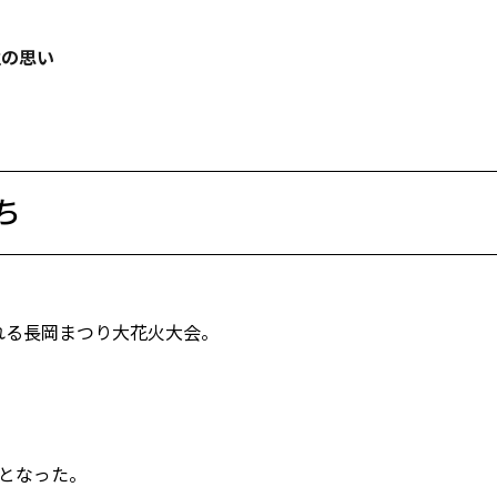
性の思い
ち
れる長岡まつり大花火大会。
牲となった。