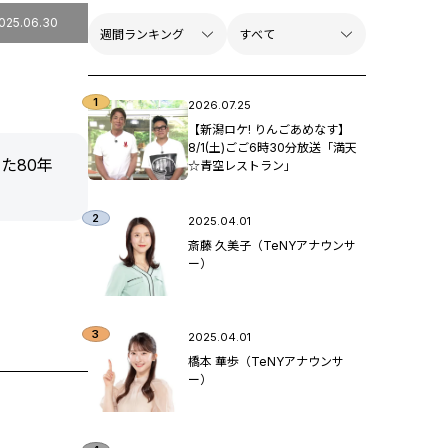
025.06.30
2026.07.25
【新潟ロケ! りんごあめなす】
8/1(土)ごご6時30分放送「満天
た80年
☆青空レストラン」
2025.04.01
斎藤 久美子（TeNYアナウンサ
ー）
2025.04.01
橋本 華歩（TeNYアナウンサ
ー）