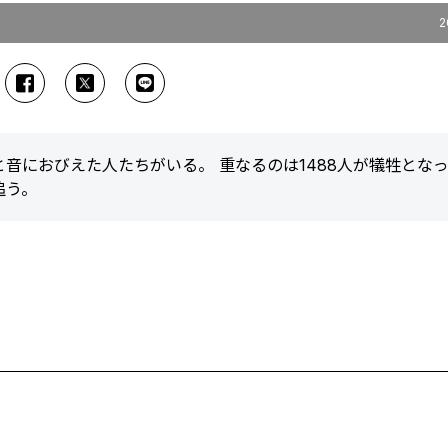
2
音におびえた人たちがいる。 重なるのは1488人が犠牲となっ
追う。