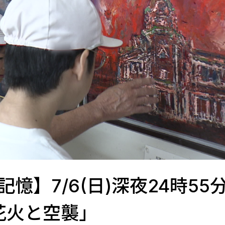
憶】7/6(日)深夜24時55
花火と空襲」