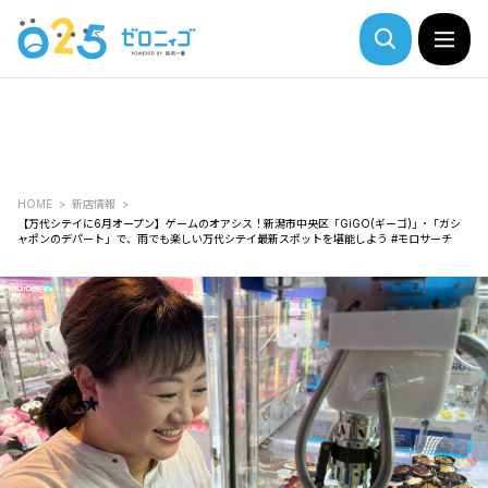
HOME
新店情報
【万代シテイに6月オープン】ゲームのオアシス！新潟市中央区「GiGO(ギーゴ)」･「ガシ
ャポンのデパート」で、雨でも楽しい万代シテイ最新スポットを堪能しよう #モロサーチ