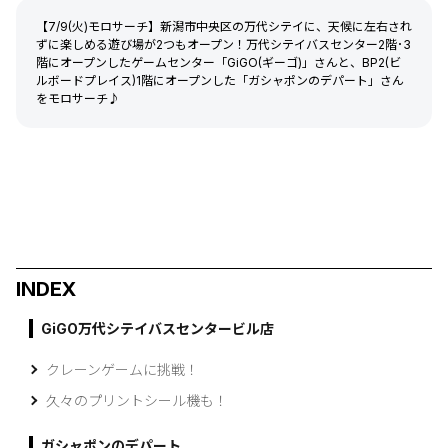
【7/9(火)モロサーチ】新潟市中央区の万代シテイに、天候に左右され
ずに楽しめる遊び場が2つもオープン！万代シテイバスセンター2階･3
階にオープンしたゲームセンター「GiGO(ギーゴ)」さんと、BP2(ビ
ルボードプレイス)1階にオープンした「ガシャポンのデパート」さん
をモロサーチ♪
INDEX
GiGO万代シテイバスセンタービル店
クレーンゲームに挑戦！
久々のプリントシール機も！
ガシャポンのデパート