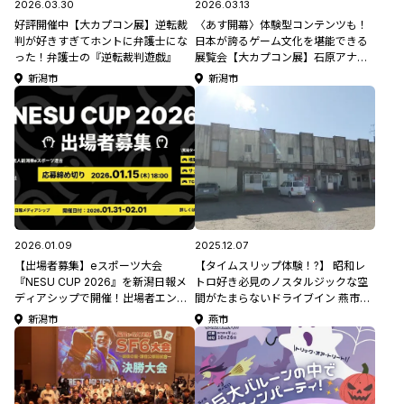
2026.03.30
2026.03.13
好評開催中【大カプコン展】逆転裁
〈あす開幕〉体験型コンテンツも！
判が好きすぎてホントに弁護士にな
日本が誇るゲーム文化を堪能できる
った！弁護士の『逆転裁判遊戯』
展覧会【大カプコン展】石原アナの
体験記録②
新潟市
新潟市
2026.01.09
2025.12.07
【出場者募集】eスポーツ大会
【タイムスリップ体験！?】 昭和レ
『NESU CUP 2026』を新潟日報メ
トロ好き必見のノスタルジックな空
ディアシップで開催！出場者エント
間がたまらないドライブイン 燕市
リーは1/15まで
「公楽園」
新潟市
燕市