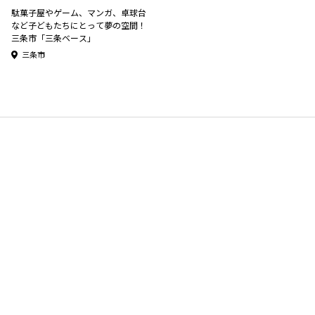
駄菓子屋やゲーム、マンガ、卓球台
など子どもたちにとって夢の空間！
三条市「三条ベース」
三条市