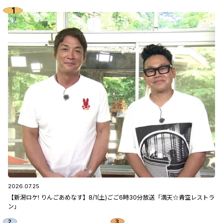
2026.07.25
【新潟ロケ! りんごあめなす】8/1(土)ごご6時30分放送「満天☆青空レストラ
ン」