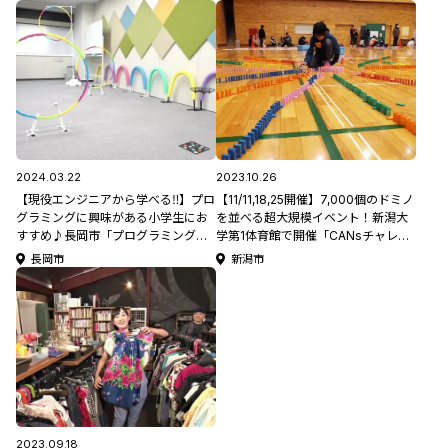
館 #小学生向けイベント
テイ最新スポットを堪能しよう #モ
ロサーチ
2024.03.22
2023.10.26
【現役エンジニアから学べる‼】プロ
【11/11,18,25開催】7,000個のドミノ
グラミングに興味がある小学生にお
を並べる超大規模イベント！新潟大
すすめ♪長岡市「プログラミング教
学第1体育館で開催「CANsチャレン
室 p.g.camp」
ジプロジェクト2023」
長岡市
新潟市
2023.09.18