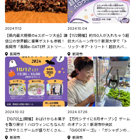
2024.11.12
2024.10.04
【県内最大規模のeスポーツ大会】謙
【11/2開催】約150人が入れちゃう超
信公の世界観に豪華ゲストも参戦！
巨大バルーン作り⁉ 新潟大学で「ト
長岡市「長岡e-GATE杯 ストリート
リック･オア･トリート！超巨大バル
ファイター6大会～越後の龍・謙信公
ーンの中でハロウィンパーティー！
長岡市
新潟市
御前試合～」会場レポート
👻」開催！#学生団体CANs #小学生
向けイベント
2024.10.02
2024.07.26
【10/12(土)開催】おばけからお菓子
【万代シテイに6月オープン】ゲーム
を取り戻せ！ハロウィンにちなんだ
のオアシス！新潟市中央区
工作やミニゲームが盛りだくさんの
「GiGO(ギーゴ)」･「ガシャポンの
「新大ランド」 in新潟市西地区公民
デパート」で、雨でも楽しい万代シ
新潟市
新潟市