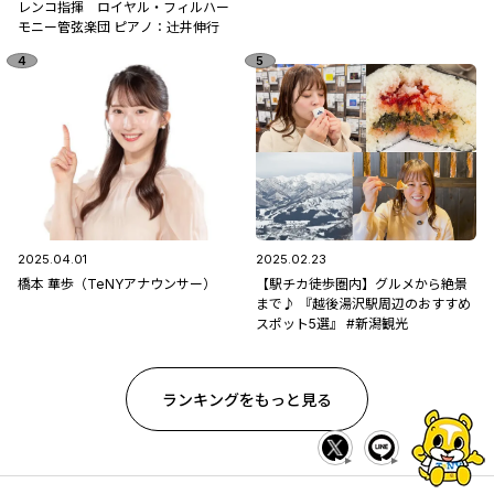
レンコ指揮 ロイヤル・フィルハー
モニー管弦楽団 ピアノ：辻󠄀井伸行
2025.04.01
2025.02.23
橋本 華歩（TeNYアナウンサー）
【駅チカ徒歩圏内】グルメから絶景
まで♪ 『越後湯沢駅周辺のおすすめ
スポット5選』 #新潟観光
ランキングをもっと見る