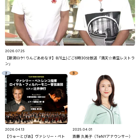
2026.07.25
【新潟ロケ! りんごあめなす】8/1(土)ごご6時30分放送「満天☆青空レストラ
ン」
2026.04.13
2025.04.01
【りゅーとぴあ】ヴァシリー・ペト
斎藤 久美子（TeNYアナウンサー）