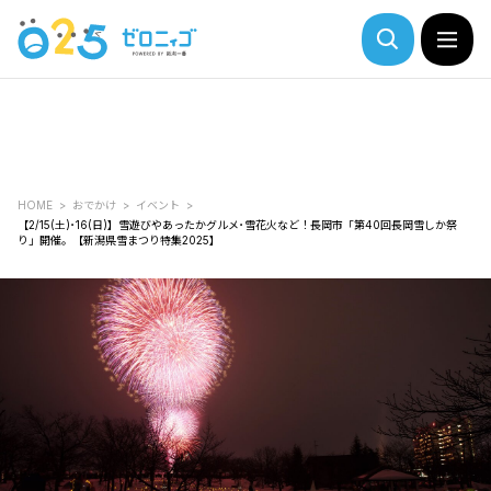
HOME
おでかけ
イベント
【2/15(土)･16(日)】雪遊びやあったかグルメ･雪花火など！長岡市「第40回長岡雪しか祭
り」開催。【新潟県雪まつり特集2025】