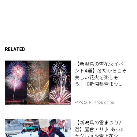
RELATED
【新潟県の雪花火イベ
ント4選】冬だからこそ
美しい花火を楽しも
う！【新潟県雪まつり
特集2025】
イベント
2025.02.09
【新潟県の雪まつり7
選】屋台アリ♪ あった
かグルメや雪上花火、