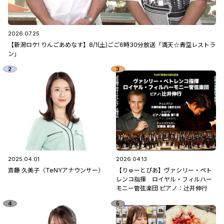
2026.07.25
【新潟ロケ! りんごあめなす】8/1(土)ごご6時30分放送「満天☆青空レストラ
ン」
2025.04.01
2026.04.13
斎藤 久美子（TeNYアナウンサー）
【りゅーとぴあ】ヴァシリー・ペト
レンコ指揮 ロイヤル・フィルハー
モニー管弦楽団 ピアノ：辻󠄀井伸行