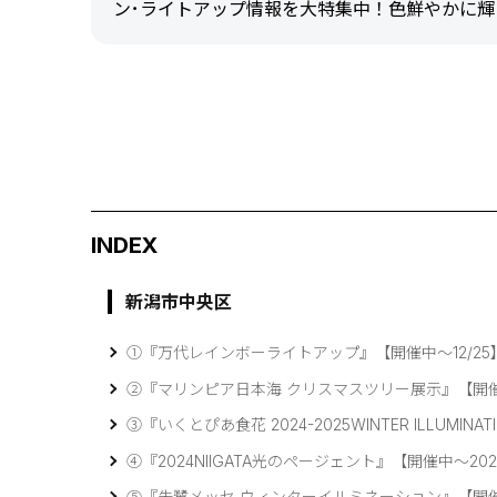
ン･ライトアップ情報を大特集中！色鮮やかに
INDEX
新潟市中央区
①『万代レインボーライトアップ』【開催中～12/25
②『マリンピア日本海 クリスマスツリー展示』【開催中
③『いくとぴあ食花 2024-2025WINTER ILLUMINAT
④『2024NIIGATA光のページェント』【開催中～2025/
⑤『朱鷺メッセ ウィンターイルミネーション』【開催中～