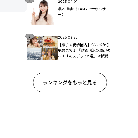
2025.04.01
橋本 華歩（TeNYアナウンサ
ー）
2025.02.23
【駅チカ徒歩圏内】グルメから
絶景まで♪ 『越後湯沢駅周辺の
おすすめスポット5選』 #新潟観
光
ランキングをもっと見る