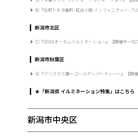
⑥『古町7･8･9番町･柾谷小路 インフィニティー･ブルー
新潟市北区
⑦『2024オータムイルミネーション』【開催中～12/
新潟市秋葉区
⑧『クリスマス展～ゴールデンパーティー～』【開催中～
★「新潟県 イルミネーション特集」はこちら
新潟市中央区