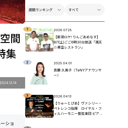
2026.07.25
の空間
【新潟ロケ! りんごあめなす】
8/1(土)ごご6時30分放送「満天
☆青空レストラン」
特集
2025.04.01
斎藤 久美子（TeNYアナウンサ
ー）
2024.12.14
2026.04.13
【りゅーとぴあ】ヴァシリー・
ペトレンコ指揮 ロイヤル・フ
ィルハーモニー管弦楽団 ピア
ノ：辻󠄀井伸行
ネーショ