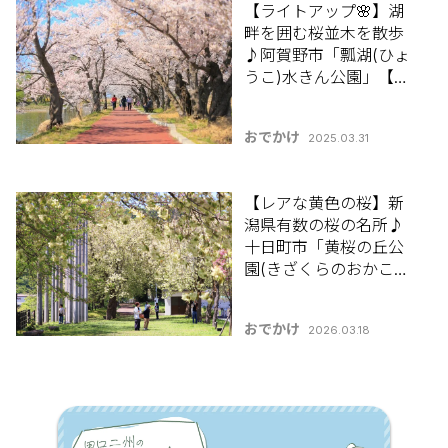
【ライトアップ🌸】湖
畔を囲む桜並木を散歩
♪阿賀野市「瓢湖(ひょ
うこ)水きん公園」【新
潟県の桜名所・お花見
スポット特集2025】
おでかけ
2025.03.31
【レアな黄色の桜】新
潟県有数の桜の名所♪
十日町市「黄桜の丘公
園(きざくらのおかこう
えん)」【新潟県の桜名
所･お花見スポット特集
おでかけ
2026.03.18
2026】