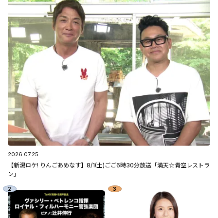
2026.07.25
【新潟ロケ! りんごあめなす】8/1(土)ごご6時30分放送「満天☆青空レストラ
ン」