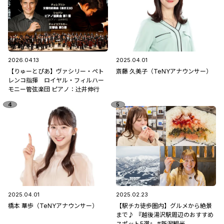
2026.04.13
2025.04.01
【りゅーとぴあ】ヴァシリー・ペト
斎藤 久美子（TeNYアナウンサー）
レンコ指揮 ロイヤル・フィルハー
モニー管弦楽団 ピアノ：辻󠄀井伸行
2025.04.01
2025.02.23
橋本 華歩（TeNYアナウンサー）
【駅チカ徒歩圏内】グルメから絶景
まで♪ 『越後湯沢駅周辺のおすすめ
スポット5選』 #新潟観光