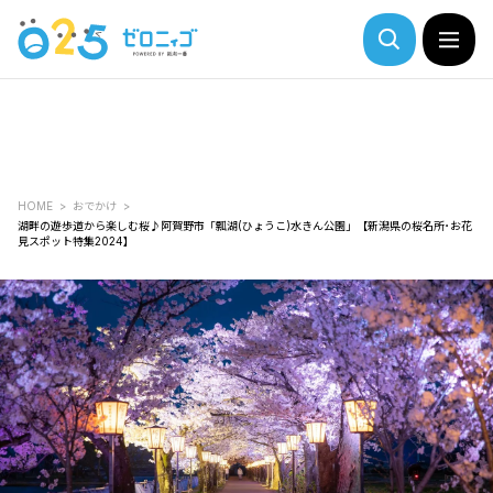
HOME
おでかけ
湖畔の遊歩道から楽しむ桜♪阿賀野市「瓢湖(ひょうこ)水きん公園」【新潟県の桜名所･お花
見スポット特集2024】