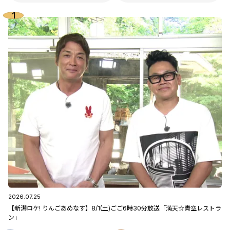
2026.07.25
【新潟ロケ! りんごあめなす】8/1(土)ごご6時30分放送「満天☆青空レストラ
ン」