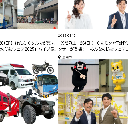
2025.09.16
)･28(日)】はたらくクルマが集ま
【9/27(土)･28(日)】くまモンやTeN
の防災フェア2025」ハイブ長
ンサーが登場！「みんなの防災フェア
開催！注目の体験･展示などをご
2025」ハイブ長岡で今年も開催！注
長岡市
ージをご紹介♪