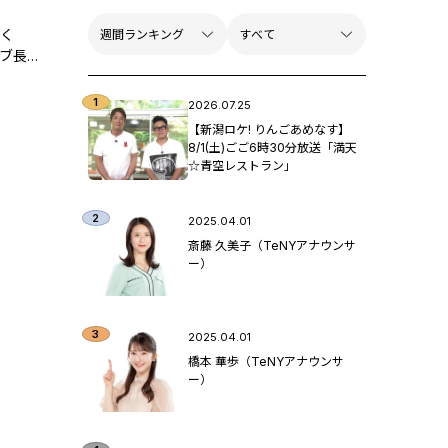
てく
イブ長
介♪
2026.07.25
【新潟ロケ! りんごあめなす】
8/1(土)ごご6時30分放送「満天
☆青空レストラン」
2025.04.01
斎藤 久美子（TeNYアナウンサ
ー）
2025.04.01
橋本 華歩（TeNYアナウンサ
ー）