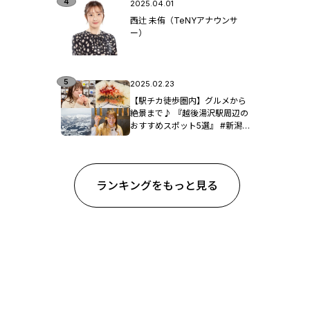
2025.04.01
西辻 未侑（TeNYアナウンサ
ー）
2025.02.23
【駅チカ徒歩圏内】グルメから
絶景まで♪ 『越後湯沢駅周辺の
おすすめスポット5選』 #新潟観
光
ランキングをもっと見る