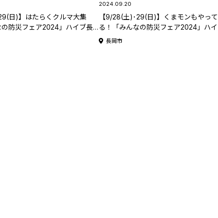
2024.09.20
)･29(日)】はたらくクルマ大集
【9/28(土)･29(日)】くまモンもやっ
の防災フェア2024」ハイブ長
る！「みんなの防災フェア2024」ハ
開催！注目の体験･展示などをご
岡で今年も開催！注目ステージをご紹
長岡市