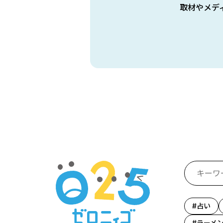
取材やメデ
占い
ラーメ