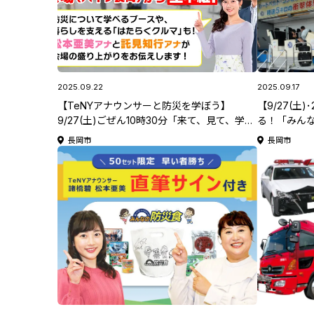
2025.09.22
2025.09.17
【TeNYアナウンサーと防災を学ぼう】
【9/27(土
9/27(土)ごぜん10時30分「来て、見て、学ぼ
る！「みんな
う！みんなの防災フェア2025」
岡で今年も
長岡市
長岡市
紹介♪