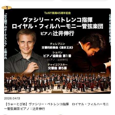
2026.04.13
【りゅーとぴあ】ヴァシリー・ペトレンコ指揮 ロイヤル・フィルハーモニ
ー管弦楽団 ピアノ：辻󠄀井伸行