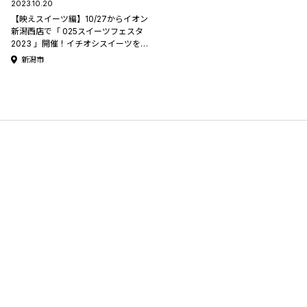
2023.10.20
【映えスイーツ編】10/27からイオン
新潟西店で「 025スイーツフェスタ
2023 」開催！イチオシスイーツを
ご紹介します♪
新潟市