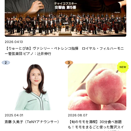
2026.04.13
【りゅーとぴあ】ヴァシリー・ペトレンコ指揮 ロイヤル・フィルハーモニ
ー管弦楽団 ピアノ：辻󠄀井伸行
2025.04.01
2026.08.07
斎藤 久美子（TeNYアナウンサー）
【旬のモモを満喫】30分食べ放題
も！モモをまるごと使った贅沢スイ