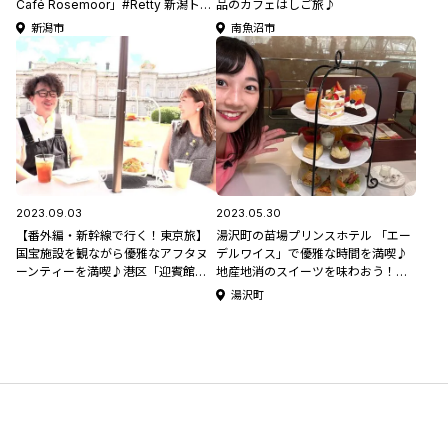
Café Rosemoor」#Retty 新潟トッ
品のカフェはしご旅♪
プユーザーが選ぶ『リピートしたい
新潟市
南魚沼市
お店』特集
2023.09.03
2023.05.30
【番外編・新幹線で行く！東京旅】
湯沢町の苗場プリンスホテル 「エー
国宝施設を観ながら優雅なアフタヌ
デルワイス」で優雅な時間を満喫♪
ーンティーを満喫♪港区「迎賓館赤
地産地消のスイーツを味わおう！＃
坂離宮」
にいがた見っけたい
湯沢町