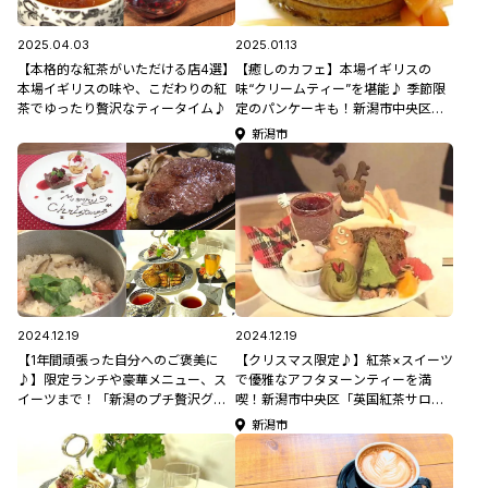
2025.04.03
2025.01.13
【本格的な紅茶がいただける店4選】
【癒しのカフェ】本場イギリスの
本場イギリスの味や、こだわりの紅
味“クリームティー”を堪能♪ 季節限
茶でゆったり贅沢なティータイム♪
定のパンケーキも！新潟市中央区
「フェルマータカフェ」
新潟市
2024.12.19
2024.12.19
【1年間頑張った自分へのご褒美に
【クリスマス限定♪】紅茶×スイーツ
♪】限定ランチや豪華メニュー、ス
で優雅なアフタヌーンティーを満
イーツまで！「新潟のプチ贅沢グル
喫！新潟市中央区「英国紅茶サロン
メ5選」
メイフェア」
新潟市