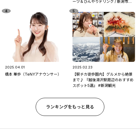
ーツ＆ひんやりドリンク / 新潟市南
区「フルーツ童夢」
2025.04.01
2025.02.23
橋本 華歩（TeNYアナウンサー）
【駅チカ徒歩圏内】グルメから絶景
まで♪ 『越後湯沢駅周辺のおすすめ
スポット5選』 #新潟観光
ランキングをもっと見る