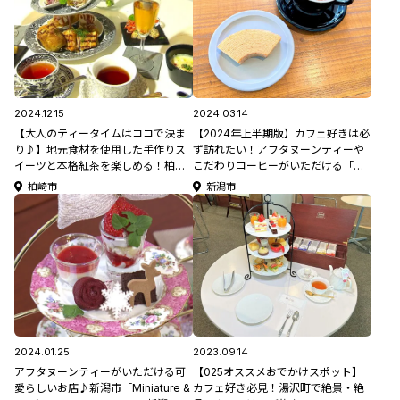
2024.12.15
2024.03.14
【大人のティータイムはココで決ま
【2024年上半期版】カフェ好きは必
り♪】地元食材を使用した手作りス
ず訪れたい！アフタヌーンティーや
イーツと本格紅茶を楽しめる！柏崎
こだわりコーヒーがいただける「新
市「TEA ENSEMBLE」
潟市カフェ5選」
柏崎市
新潟市
2024.01.25
2023.09.14
アフタヌーンティーがいただける可
【025オススメおでかけスポット】
愛らしいお店♪新潟市「Miniature &
カフェ好き必見！湯沢町で絶景・絶