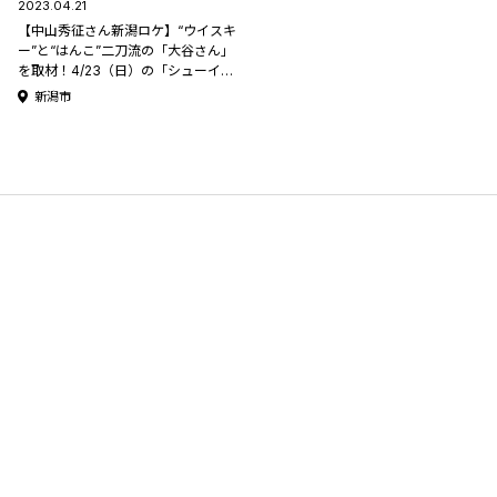
2023.04.21
【中山秀征さん新潟ロケ】“ウイスキ
ー”と“はんこ”二刀流の「大谷さん」
を取材！4/23（日）の「シューイ
チ」で放送！
新潟市