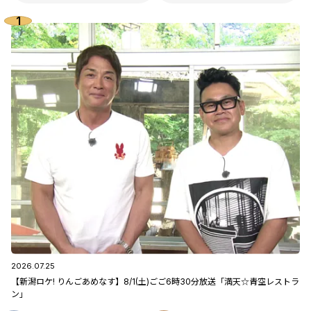
2026.07.25
【新潟ロケ! りんごあめなす】8/1(土)ごご6時30分放送「満天☆青空レストラ
ン」