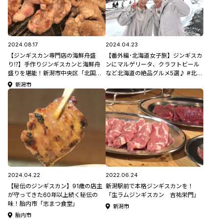
2024.08.17
2024.04.23
【ジンギスカン専門店の海鮮舟盛
【番外編･北海道女子旅】ジンギスカ
り⁉】手作りジンギスカンと海鮮舟
ンにマルゲリータ、クラフトビール
盛りを堪能！新潟市中央区「北国の
など北海道の絶品グルメ5選♪ #北海
ジンホル屋 ふる川 新潟駅前店」
道満喫旅
新潟市
2024.04.22
2022.06.24
【秘伝のジンギスカン】91歳の店主
新潟駅前で本格ジンギスカンを！
が守ってきた60年以上続く秘伝の
「生ラムジンギスカン 吉祐栄門」
味！胎内市「志まつ食堂」
新潟市
胎内市