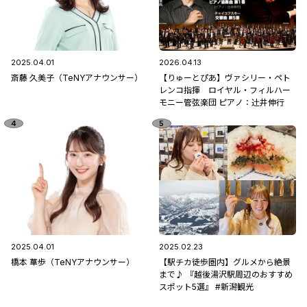
2025.04.01
2026.04.13
斎藤 久美子（TeNYアナウンサー）
【りゅーとぴあ】ヴァシリー・ペト
レンコ指揮 ロイヤル・フィルハー
モニー管弦楽団 ピアノ：辻󠄀井伸行
2025.04.01
2025.02.23
橋本 華歩（TeNYアナウンサー）
【駅チカ徒歩圏内】グルメから絶景
まで♪ 『越後湯沢駅周辺のおすすめ
スポット5選』 #新潟観光