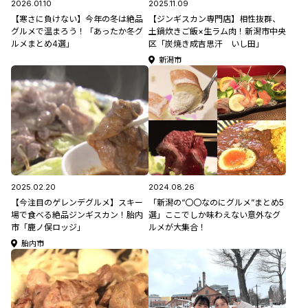
2026.01.10
2025.11.09
【寒さに負けない】今年の冬は絶品
【ジンギスカン専門店】相性抜群、
グルメで温まろう！「あったか冬グ
土鍋炊きご飯×生ラム肉！新潟市中央
ルメまとめ4選」
区「炭焼き成吉思汗 いし田」
新潟市
2025.02.20
2024.08.26
【今注目のゲレンデグルメ】スキー
「新潟の“〇〇なのにグルメ”まとめ5
場で食べる絶品ジンギスカン！胎内
選」ここでしか味わえない意外なグ
市「鹿ノ俣ロッジ」
ルメが大集合！
胎内市