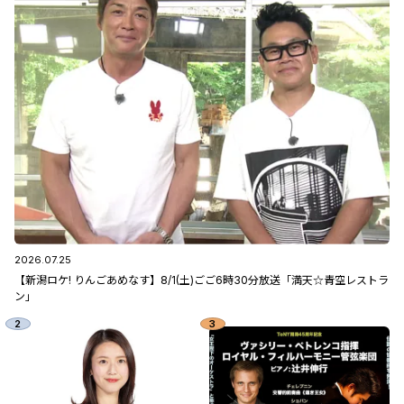
2026.07.25
【新潟ロケ! りんごあめなす】8/1(土)ごご6時30分放送「満天☆青空レストラ
ン」