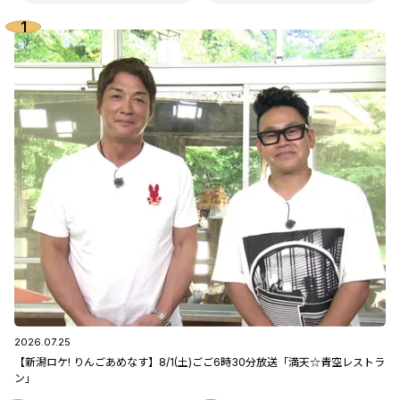
2026.07.25
【新潟ロケ! りんごあめなす】8/1(土)ごご6時30分放送「満天☆青空レストラ
ン」